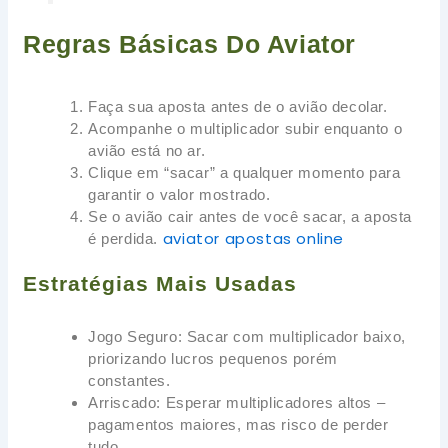
Regras Básicas Do Aviator
Faça sua aposta antes de o avião decolar.
Acompanhe o multiplicador subir enquanto o
avião está no ar.
Clique em “sacar” a qualquer momento para
garantir o valor mostrado.
Se o avião cair antes de você sacar, a aposta
aviator apostas online
é perdida.
Estratégias Mais Usadas
Jogo Seguro: Sacar com multiplicador baixo,
priorizando lucros pequenos porém
constantes.
Arriscado: Esperar multiplicadores altos –
pagamentos maiores, mas risco de perder
tudo.