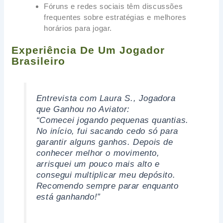
Fóruns e redes sociais têm discussões
frequentes sobre estratégias e melhores
horários para jogar.
Experiência De Um Jogador
Brasileiro
Entrevista com Laura S., Jogadora
que Ganhou no Aviator:
“Comecei jogando pequenas quantias.
No início, fui sacando cedo só para
garantir alguns ganhos. Depois de
conhecer melhor o movimento,
arrisquei um pouco mais alto e
consegui multiplicar meu depósito.
Recomendo sempre parar enquanto
está ganhando!”