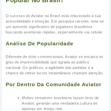
Popular No Brasil?
O sucesso do Aviator no Brasil está relacionado à sua
acessibilidade e emoção. Em pesquisa recente, nota-se
um aumento significativo de jogadores brasileiros
buscando aventuras rápidas, especialmente via celular.
Análise De Popularidade
Diferente de slots convencionais, Aviator se encaixa no
grau de imprevisibilidade que agrada ao público
nacional. Os gráficos, a agilidade das partidas e a
chance de retirar lucros instantâneos chamam atenção.
Por Dentro Da Comunidade Aviator
Muitos streamers brasileiros fazem lives de
Aviator, gerando uma verdadeira cultura de
apostas em tempo real.