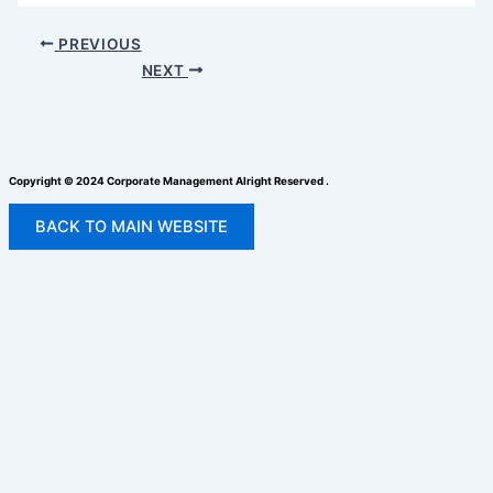
PREVIOUS
NEXT
Copyright © 2024 Corporate Management Alright Reserved .
BACK TO MAIN WEBSITE