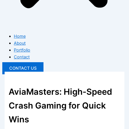
Home
About
Portfolio
Contact
CONTACT US
AviaMasters: High‑Speed
Crash Gaming for Quick
Wins