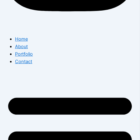
Home
About
Portfolio
Contact