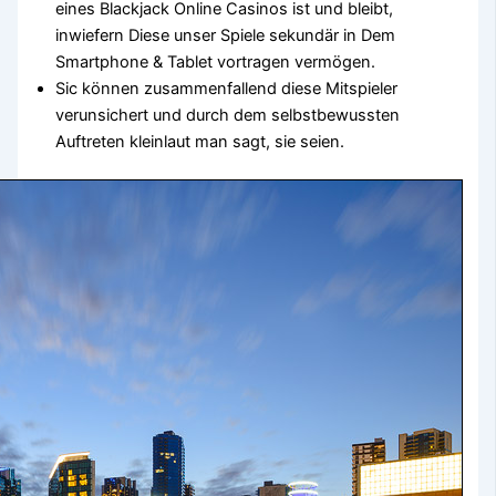
eines Blackjack Online Casinos ist und bleibt,
inwiefern Diese unser Spiele sekundär in Dem
Smartphone & Tablet vortragen vermögen.
Sic können zusammenfallend diese Mitspieler
verunsichert und durch dem selbstbewussten
Auftreten kleinlaut man sagt, sie seien.