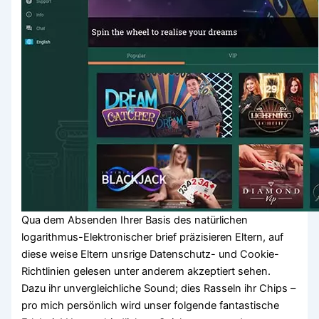
Qua dem Absenden Ihrer Basis des natürlichen
logarithmus-Elektronischer brief präzisieren Eltern, auf
diese weise Eltern unsrige Datenschutz- und Cookie-
Richtlinien gelesen unter anderem akzeptiert sehen.
Dazu ihr unvergleichliche Sound; dies Rasseln ihr Chips –
pro mich persönlich wird unser folgende fantastische