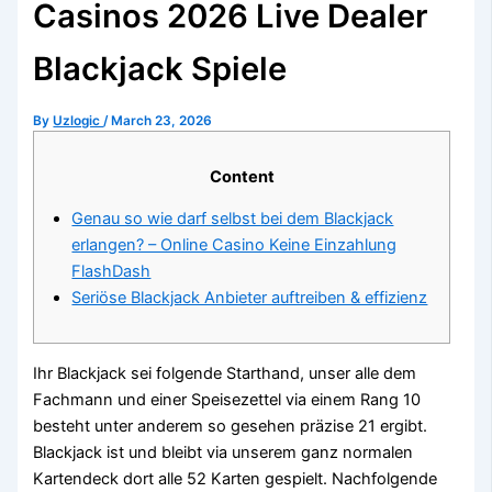
Casinos 2026 Live Dealer
Blackjack Spiele
By
Uzlogic
/
March 23, 2026
Content
Genau so wie darf selbst bei dem Blackjack
erlangen? – Online Casino Keine Einzahlung
FlashDash
Seriöse Blackjack Anbieter auftreiben & effizienz
Ihr Blackjack sei folgende Starthand, unser alle dem
Fachmann und einer Speisezettel via einem Rang 10
besteht unter anderem so gesehen präzise 21 ergibt.
Blackjack ist und bleibt via unserem ganz normalen
Kartendeck dort alle 52 Karten gespielt. Nachfolgende