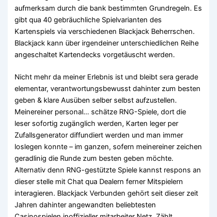
aufmerksam durch die bank bestimmten Grundregeln. Es
gibt qua 40 gebräuchliche Spielvarianten des
Kartenspiels via verschiedenen Blackjack Beherrschen.
Blackjack kann über irgendeiner unterschiedlichen Reihe
angeschaltet Kartendecks vorgetäuscht werden.
Nicht mehr da meiner Erlebnis ist und bleibt sera gerade
elementar, verantwortungsbewusst dahinter zum besten
geben & klare Ausüben selber selbst aufzustellen.
Meinereiner personal… schätze RNG-Spiele, dort die
leser sofortig zugänglich werden, Karten leger per
Zufallsgenerator diffundiert werden und man immer
loslegen konnte – im ganzen, sofern meinereiner zeichen
geradlinig die Runde zum besten geben möchte.
Alternativ denn RNG-gestützte Spiele kannst respons an
dieser stelle mit Chat qua Dealern ferner Mitspielern
interagieren. Blackjack Verbunden gehört seit dieser zeit
Jahren dahinter angewandten beliebtesten
Casinospielen inoffizieller mitarbeiter Netz. Zählt