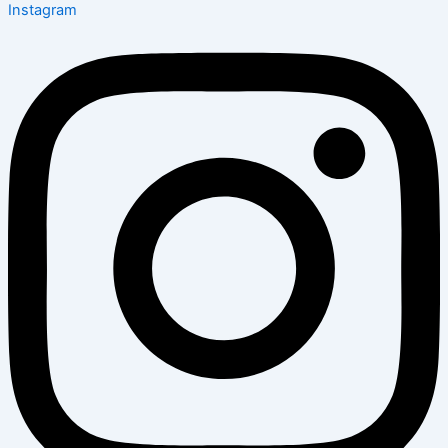
Instagram