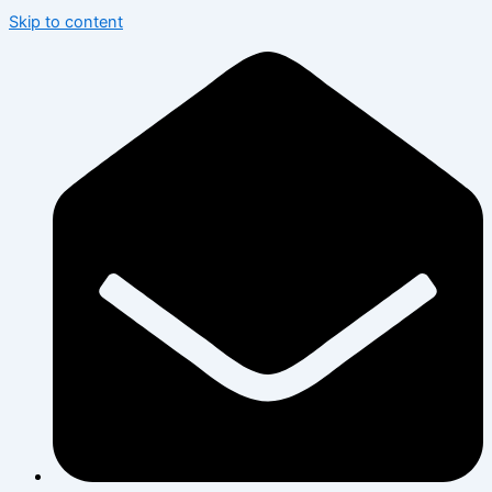
Skip to content