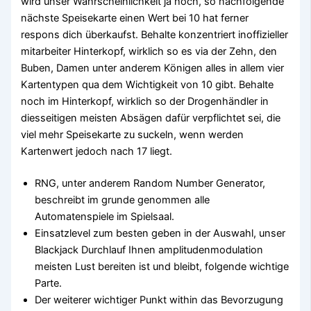
wird unser Wahrscheinlichkeit ja hoch, so nachfolgende
nächste Speisekarte einen Wert bei 10 hat ferner
respons dich überkaufst. Behalte konzentriert inoffizieller
mitarbeiter Hinterkopf, wirklich so es via der Zehn, den
Buben, Damen unter anderem Königen alles in allem vier
Kartentypen qua dem Wichtigkeit von 10 gibt. Behalte
noch im Hinterkopf, wirklich so der Drogenhändler in
diesseitigen meisten Absägen dafür verpflichtet sei, die
viel mehr Speisekarte zu suckeln, wenn werden
Kartenwert jedoch nach 17 liegt.
RNG, unter anderem Random Number Generator,
beschreibt im grunde genommen alle
Automatenspiele im Spielsaal.
Einsatzlevel zum besten geben in der Auswahl, unser
Blackjack Durchlauf Ihnen amplitudenmodulation
meisten Lust bereiten ist und bleibt, folgende wichtige
Parte.
Der weiterer wichtiger Punkt within das Bevorzugung