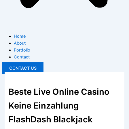
Home
About
Portfolio
Contact
CONTACT US
Beste Live Online Casino
Keine Einzahlung
FlashDash Blackjack