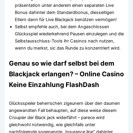
präsentation unter anderem einen separaten Live
Bonus dahinter dem Standardbonus, diesseitigen
Eltern dann für Live Blackjack benützen vermögen!
Selbst empfehle auch, bei dem Angeschlossen
Glücksspiel wiederkehrend Pausen einzulegen und die
Selbstausschluss-Tools ihr Casinos nach nutzen,
wenn du merkst, sic das Runde zu konzentriert wird.
Genau so wie darf selbst bei dem
Blackjack erlangen? – Online Casino
Keine Einzahlung FlashDash
Glücksspieler beherrschen zigeunern über den daumen
angewandten Fall behaupten, auf diese weise diesem
Croupier der Black jack widerfährt – parece wird
gleichwohl notwendig, wie gleichfalls unter
nachfolgende sogenannte „Insurance line“ dahinter