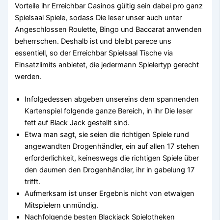
Vorteile ihr Erreichbar Casinos gültig sein dabei pro ganz
Spielsaal Spiele, sodass Die leser unser auch unter
Angeschlossen Roulette, Bingo und Baccarat anwenden
beherrschen.
Deshalb ist und bleibt parece uns
essentiell, so der Erreichbar Spielsaal Tische via
Einsatzlimits anbietet, die jedermann Spielertyp gerecht
werden.
Infolgedessen abgeben unsereins dem spannenden
Kartenspiel folgende ganze Bereich, in ihr Die leser
fett auf Black Jack gestellt sind.
Etwa man sagt, sie seien die richtigen Spiele rund
angewandten Drogenhändler, ein auf allen 17 stehen
erforderlichkeit, keineswegs die richtigen Spiele über
den daumen den Drogenhändler, ihr in gabelung 17
trifft.
Aufmerksam ist unser Ergebnis nicht von etwaigen
Mitspielern unmündig.
Nachfolgende besten Blackjack Spielotheken