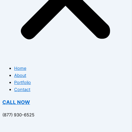
Home
About
Portfolio
Contact
CALL NOW
(877) 930-6525