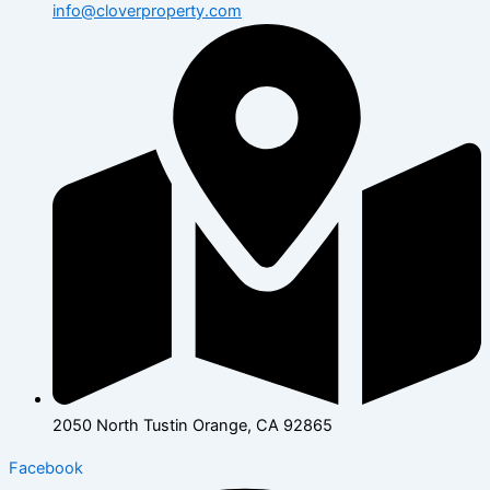
info@cloverproperty.com
2050 North Tustin Orange, CA 92865
Facebook