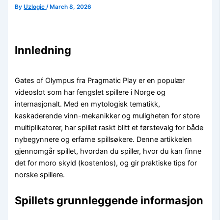
By
Uzlogic
/
March 8, 2026
Innledning
Gates of Olympus fra Pragmatic Play er en populær
videoslot som har fengslet spillere i Norge og
internasjonalt. Med en mytologisk tematikk,
kaskaderende vinn-mekanikker og muligheten for store
multiplikatorer, har spillet raskt blitt et førstevalg for både
nybegynnere og erfarne spillsøkere. Denne artikkelen
gjennomgår spillet, hvordan du spiller, hvor du kan finne
det for moro skyld (kostenlos), og gir praktiske tips for
norske spillere.
Spillets grunnleggende informasjon