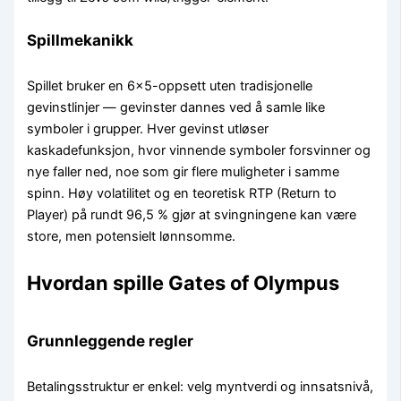
Spillmekanikk
Spillet bruker en 6×5-oppsett uten tradisjonelle
gevinstlinjer — gevinster dannes ved å samle like
symboler i grupper. Hver gevinst utløser
kaskadefunksjon, hvor vinnende symboler forsvinner og
nye faller ned, noe som gir flere muligheter i samme
spinn. Høy volatilitet og en teoretisk RTP (Return to
Player) på rundt 96,5 % gjør at svingningene kan være
store, men potensielt lønnsomme.
Hvordan spille Gates of Olympus
Grunnleggende regler
Betalingsstruktur er enkel: velg myntverdi og innsatsnivå,