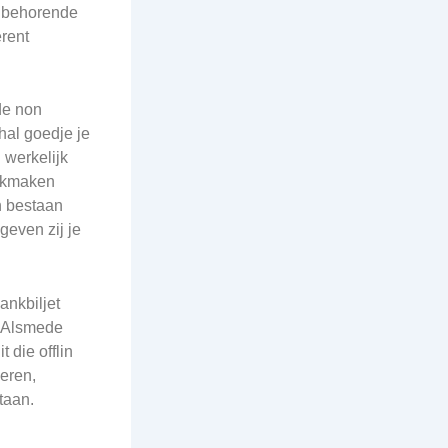
bijbehorende
rent
de non
hal goedje je
 werkelijk
uikmaken
n bestaan
even zij je
ankbiljet
. Alsmede
 die offlin
eren,
taan.