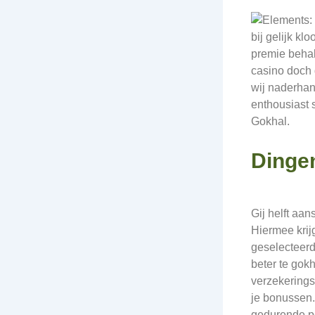
bij gelijk kl
premie behal
casino doch 
wij naderhan
enthousiast 
Gokhal.
Dinge
Gij helft aa
Hiermee krij
geselecteerd
beter te gok
verzekerings
je bonussen
gedurende pe