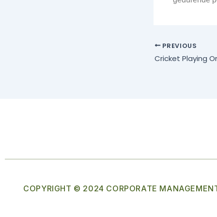
PREVIOUS
COPYRIGHT © 2024 CORPORATE MANAGEMENT 