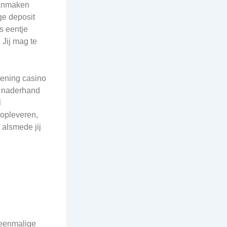
 aanmaken
ge deposit
s eentje
 Jij mag te
le naderhand
l
 opleveren,
 alsmede jij
 eenmalige