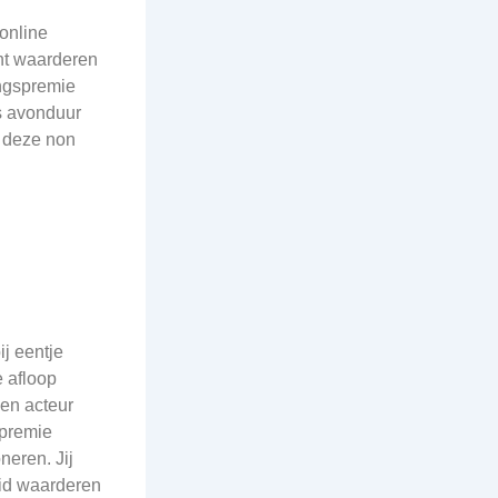
 online
ent waarderen
ingspremie
s avonduur
r deze non
ij eentje
e afloop
ien acteur
 premie
neren. Jij
eid waarderen