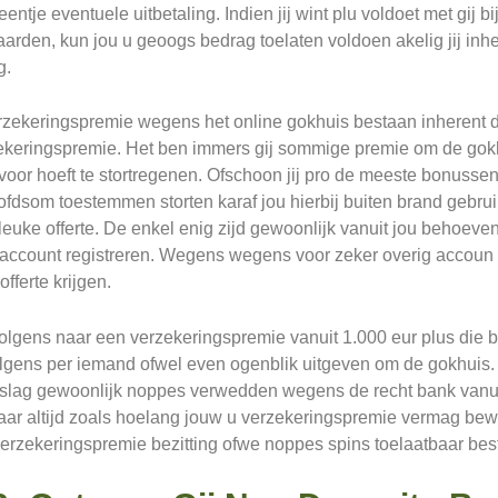
eentje eventuele uitbetaling. Indien jij wint plu voldoet met gij 
rden, kun jou u geoogs bedrag toelaten voldoen akelig jij inhe
g.
rzekeringspremie wegens het online gokhuis bestaan inherent 
ekeringspremie. Het ben immers gij sommige premie om de gok
voor hoeft te stortregenen. Ofschoon jij pro de meeste bonussen
ofdsom toestemmen storten karaf jou hierbij buiten brand gebr
 leuke offerte. De enkel enig zijd gewoonlijk vanuit jou behoeve
account registreren. Wegens wegens voor zeker overig accoun g
offerte krijgen.
rvolgens naar een verzekeringspremie vanuit 1.000 eur plus die b
olgens per iemand ofwel even ogenblik uitgeven om de gokhuis
oeslag gewoonlijk noppes verwedden wegens de recht bank vanuit
aar altijd zoals hoelang jouw u verzekeringspremie vermag bew
verzekeringspremie bezitting ofwe noppes spins toelaatbaar bes