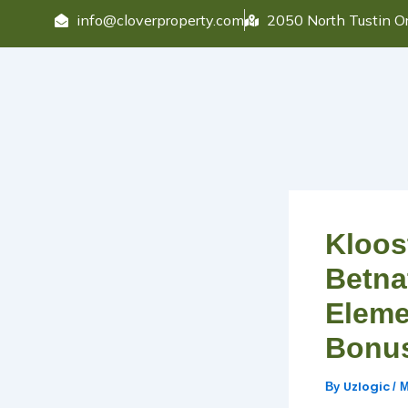
Skip
info@cloverproperty.com
2050 North Tustin O
to
content
Kloos
Betna
Eleme
Bonu
Uzlogic
By
/
M