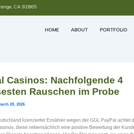
range, CA 92865
HOME
ABOUT
PORTFOLIO
l Casinos: Nachfolgende 4
sesten Rauschen im Probe
arch 20, 2026
eutschland lizenzierter Ernährer wegen der GGL PayPal achtet d
Casinos, diese nebensächlich eine positive Bewertung der Kund