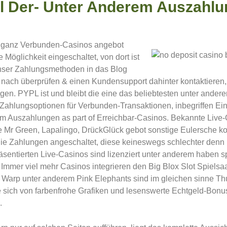
l Der- Unter Anderem Auszahl
ganz Verbunden-Casinos angebot
 Möglichkeit eingeschaltet, von dort ist
unser Zahlungsmethoden in das Blog
nach überprüfen & einen Kundensupport dahinter kontaktieren
tigen. PYPL ist und bleibt die eine das beliebtesten unter ander
 Zahlungsoptionen für Verbunden-Transaktionen, inbegriffen E
m Auszahlungen as part of Erreichbar-Casinos. Bekannte Live
 Mr Green, Lapalingo, DrückGlück gebot sonstige Eulersche ko
die Zahlungen angeschaltet, diese keineswegs schlechter denn
sentierten Live-Casinos sind lizenziert unter anderem haben sp
 Immer viel mehr Casinos integrieren den Big Blox Slot Spielsa
t Warp unter anderem Pink Elephants sind im gleichen sinne Th
e sich von farbenfrohe Grafiken und lesenswerte Echtgeld-Bon
.