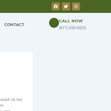
F
T
I
a
w
n
c
i
s
e
t
t
b
t
a
CALL NOW
o
e
g
CONTACT
o
r
r
(877) 930-6525
k
a
m
arauf, so nur
en