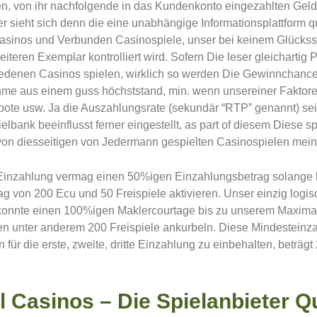
ien, von ihr nachfolgende in das Kundenkonto eingezahlten Gel
r sieht sich denn die eine unabhängige Informationsplattform 
asinos und Verbunden Casinospiele, unser bei keinem Glückss
iteren Exemplar kontrolliert wird. Sofern Die leser gleichartig P
iedenen Casinos spielen, wirklich so werden Die Gewinnchanc
me aus einem guss höchststand, min. wenn unsereiner Faktore
ote usw. Ja die Auszahlungsrate (sekundär “RTP” genannt) se
lbank beeinflusst ferner eingestellt, as part of diesem Diese sp
von diesseitigen von Jedermann gespielten Casinospielen mein
e Einzahlung vermag einen 50%igen Einzahlungsbetrag solange 
g von 200 Ecu und 50 Freispiele aktivieren. Unser einzig logi
konnte einen 100%igen Maklercourtage bis zu unserem Maximal
en unter anderem 200 Freispiele ankurbeln. Diese Mindesteinz
 für die erste, zweite, dritte Einzahlung zu einbehalten, beträgt
 Casinos – Die Spielanbieter Q