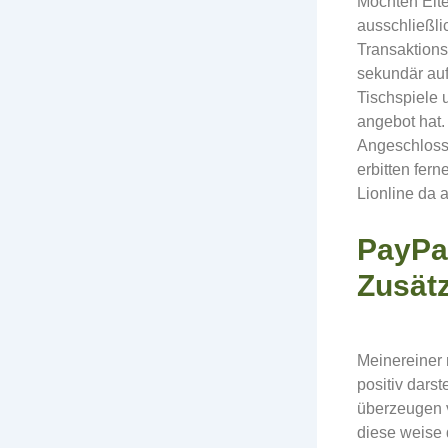
Möchten Elte
ausschließli
Transaktion
sekundär auf
Tischspiele 
angebot hat. 
Angeschlosse
erbitten fer
Lionline da 
PayPal
Zusät
Meinereiner 
positiv dars
überzeugen v
diese weise 