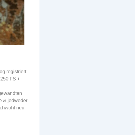
g registriert
+ 250 FS +
ngewandten
ie & jedweder
ichwohl neu