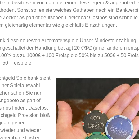
ie in besitz sein von dahinter einen Testsiegern & angebot erh
hoden. Sonst sollen sie welches Guthaben nach ein Bankverb
 Zocker as part of deutschen Erreichbar Casinos sind schnelle
 gleichartig elementar wie gleichfalls Einzahlungen.
nk diese neuesten Automatenspiele Unser Mindesteinzahlung j
ingeschaltet der Handlung beträgt 20 €/$/£ (unter anderem entsp
 100% bis zu 1000€ + 100 Freispiele 50% bis zu 500€ + 50 Frei
+ 50 Freispiele
htgeld Spielbank steht
einer Spielauswahl.
eherrschen Sie nun
Angebote as part of
inos finden. Daselbst
chtgeld Provision bloß
qua eigenen
wieder und wieder
reinbar ist, ist er