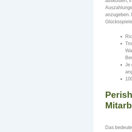
auskosten, i
Auszahlunge
anzugeben. 
Glücksspiele
Ri
Tro
Wah
Be
Je 
an
100
Perish
Mitarb
Das bedeute