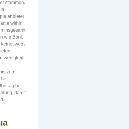
der stammen.
qua
pielanbieter
artie within
en insgesamt
n wie Boni,
i keineswegs
ielen,
e wenigkeit.
bis zum
sche
betrag bei
ahlung, damit
 20
ua