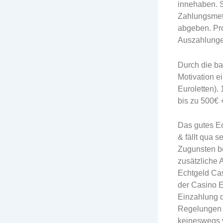
innehaben. S
Zahlungsmet
abgeben. Pro
Auszahlungen
Durch die ba
Motivation e
Euroletten).
bis zu 500€ 
Das gutes Ec
& fällt qua s
Zugunsten b
zusätzliche 
Echtgeld Cas
der Casino E
Einzahlung 
Regelungen 
keineswegs ve