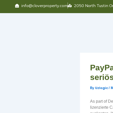
Skip
info@cloverproperty.com
2050 North Tustin O
to
content
PayPa
seriö
Uzlogic
By
/
M
As part of D
lizenzierte 