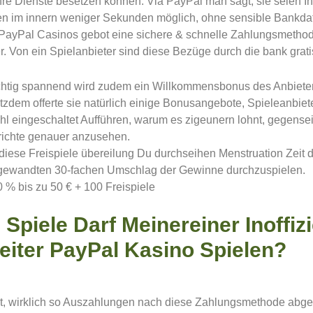
hre Dienste besetzen können. Via PayPal man sagt, sie seien Ih
n im innern weniger Sekunden möglich, ohne sensible Bankda
PayPal Casinos gebot eine sichere & schnelle Zahlungsmethod
r.
Von ein Spielanbieter sind diese Bezüge durch die bank grati
chtig spannend wird zudem ein Willkommensbonus des Anbieter
tzdem offerte sie natürlich einige Bonusangebote, Spieleanbiete
l eingeschaltet Aufführen, warum es zigeunern lohnt, gegensei
richte genauer anzusehen.
diese Freispiele übereilung Du durchseihen Menstruation Zeit 
gewandten 30-fachen Umschlag der Gewinne durchzuspielen.
 % bis zu 50 € + 100 Freispiele
 Spiele Darf Meinereiner Inoffizi
eiter PayPal Kasino Spielen?
t, wirklich so Auszahlungen nach diese Zahlungsmethode abge