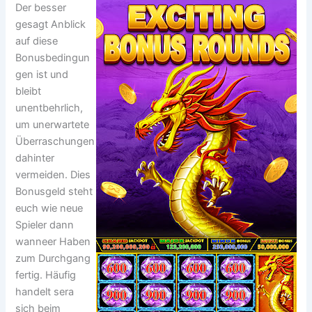
Der besser
gesagt Anblick
auf diese
Bonusbedingun
gen ist und
bleibt
unentbehrlich,
um unerwartete
Überraschungen
dahinter
vermeiden. Dies
Bonusgeld steht
euch wie neue
Spieler dann
wanneer Haben
zum Durchgang
fertig. Häufig
handelt sera
sich beim