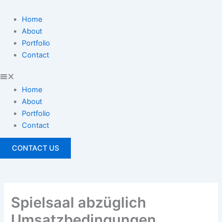
Home
About
Portfolio
Contact
Home
About
Portfolio
Contact
CONTACT US
Spielsaal abzüglich
Umsatzbedingungen