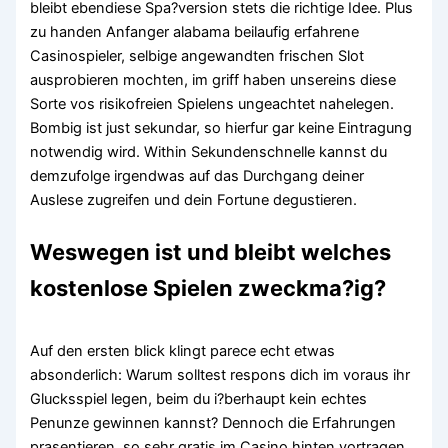
bleibt ebendiese Spa?version stets die richtige Idee. Plus
zu handen Anfanger alabama beilaufig erfahrene
Casinospieler, selbige angewandten frischen Slot
ausprobieren mochten, im griff haben unsereins diese
Sorte vos risikofreien Spielens ungeachtet nahelegen.
Bombig ist just sekundar, so hierfur gar keine Eintragung
notwendig wird. Within Sekundenschnelle kannst du
demzufolge irgendwas auf das Durchgang deiner
Auslese zugreifen und dein Fortune degustieren.
Weswegen ist und bleibt welches
kostenlose Spielen zweckma?ig?
Auf den ersten blick klingt parece echt etwas
absonderlich: Warum solltest respons dich im voraus ihr
Glucksspiel legen, beim du i?berhaupt kein echtes
Penunze gewinnen kannst? Dennoch die Erfahrungen
prasentieren, so sehr gratis im Casino hinten vortragen