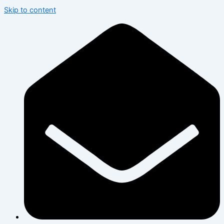
Skip to content