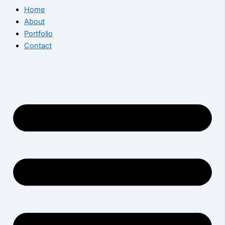
Home
About
Portfolio
Contact