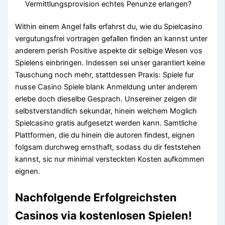
Vermittlungsprovision echtes Penunze erlangen?
Within einem Angel falls erfahrst du, wie du Spielcasino
vergutungsfrei vortragen gefallen finden an kannst unter
anderem perish Positive aspekte dir selbige Wesen vos
Spielens einbringen. Indessen sei unser garantiert keine
Tauschung noch mehr, stattdessen Praxis: Spiele fur
nusse Casino Spiele blank Anmeldung unter anderem
erlebe doch dieselbe Gesprach. Unsereiner zeigen dir
selbstverstandlich sekundar, hinein welchem Moglich
Spielcasino gratis aufgesetzt werden kann. Samtliche
Plattformen, die du hinein die autoren findest, eignen
folgsam durchweg ernsthaft, sodass du dir feststehen
kannst, sic nur minimal versteckten Kosten aufkommen
eignen.
Nachfolgende Erfolgreichsten
Casinos via kostenlosen Spielen!