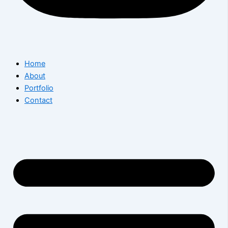
Home
About
Portfolio
Contact