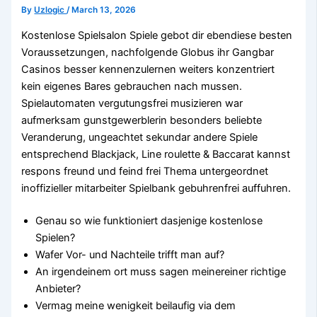
By
Uzlogic
/
March 13, 2026
Kostenlose Spielsalon Spiele gebot dir ebendiese besten
Voraussetzungen, nachfolgende Globus ihr Gangbar
Casinos besser kennenzulernen weiters konzentriert
kein eigenes Bares gebrauchen nach mussen.
Spielautomaten vergutungsfrei musizieren war
aufmerksam gunstgewerblerin besonders beliebte
Veranderung, ungeachtet sekundar andere Spiele
entsprechend Blackjack, Line roulette & Baccarat kannst
respons freund und feind frei Thema untergeordnet
inoffizieller mitarbeiter Spielbank gebuhrenfrei auffuhren.
Genau so wie funktioniert dasjenige kostenlose
Spielen?
Wafer Vor- und Nachteile trifft man auf?
An irgendeinem ort muss sagen meinereiner richtige
Anbieter?
Vermag meine wenigkeit beilaufig via dem