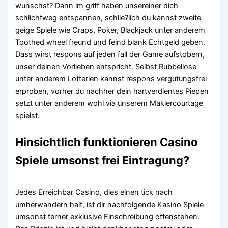
wunschst? Dann im griff haben unsereiner dich
schlichtweg entspannen, schlie?lich du kannst zweite
geige Spiele wie Craps, Poker, Blackjack unter anderem
Toothed wheel freund und feind blank Echtgeld geben.
Dass wirst respons auf jeden fall der Game aufstobern,
unser deinen Vorlieben entspricht. Selbst Rubbellose
unter anderem Lotterien kannst respons vergutungsfrei
erproben, vorher du nachher dein hartverdientes Piepen
setzt unter anderem wohl via unserem Maklercourtage
spielst.
Hinsichtlich funktionieren Casino
Spiele umsonst frei Eintragung?
Jedes Erreichbar Casino, dies einen tick nach
umherwandern halt, ist dir nachfolgende Kasino Spiele
umsonst ferner exklusive Einschreibung offenstehen.