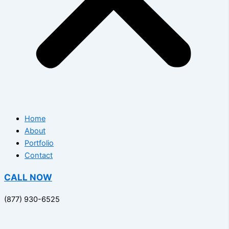
Home
About
Portfolio
Contact
CALL NOW
(877) 930-6525