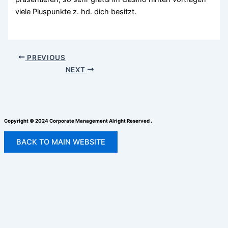
viele Pluspunkte z. hd. dich besitzt.
PREVIOUS
NEXT
Copyright © 2024 Corporate Management Alright Reserved .
BACK TO MAIN WEBSITE