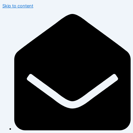
Skip to content