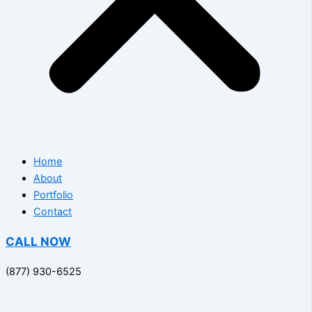
Home
About
Portfolio
Contact
CALL NOW
(877) 930-6525