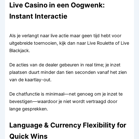
Live Casino in een Oogwenk:
Instant Interactie
Als je verlangt naar live actie maar geen tijd hebt voor
uitgebreide toernooien, kijk dan naar Live Roulette of Live
Blackjack.
De acties van de dealer gebeuren in real time; je inzet
plaatsen duurt minder dan tien seconden vanaf het zien
van de kaartlay-out.
De chatfunctie is minimaal—net genoeg om je inzet te
bevestigen—waardoor je niet wordt vertraagd door
lange gesprekken.
Language & Currency Flexibility for
Quick Wins