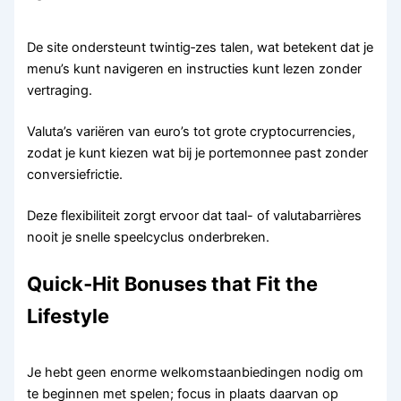
De site ondersteunt twintig‑zes talen, wat betekent dat je
menu’s kunt navigeren en instructies kunt lezen zonder
vertraging.
Valuta’s variëren van euro’s tot grote cryptocurrencies,
zodat je kunt kiezen wat bij je portemonnee past zonder
conversiefrictie.
Deze flexibiliteit zorgt ervoor dat taal- of valutabarrières
nooit je snelle speelcyclus onderbreken.
Quick‑Hit Bonuses that Fit the
Lifestyle
Je hebt geen enorme welkomstaanbiedingen nodig om
te beginnen met spelen; focus in plaats daarvan op