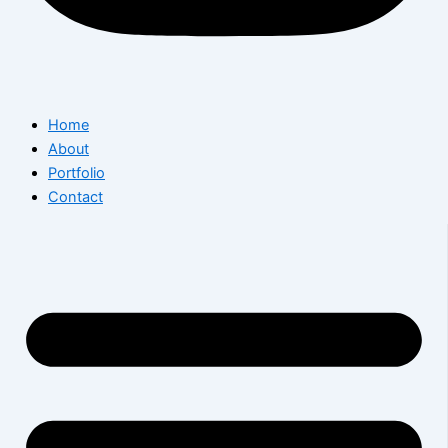
Home
About
Portfolio
Contact