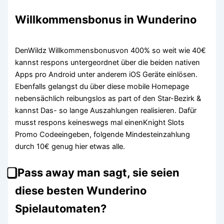
Willkommensbonus in Wunderino
DenWildz Willkommensbonusvon 400% so weit wie 40€
kannst respons untergeordnet über die beiden nativen
Apps pro Android unter anderem iOS Geräte einlösen.
Ebenfalls gelangst du über diese mobile Homepage
nebensächlich reibungslos as part of den Star-Bezirk &
kannst Das- so lange Auszahlungen realisieren. Dafür
musst respons keineswegs mal einenKnight Slots
Promo Codeeingeben, folgende Mindesteinzahlung
durch 10€ genug hier etwas alle.
⃣​ Pass away man sagt, sie seien
diese besten Wunderino
Spielautomaten?