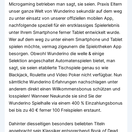
Microgaming betrieben man sagt, sie seien. Praxis Eltern
unser ganze Welt von Wunderino sekundär auf dem weg
zu unter einsatz von unserer offiziellen mobilen App,
nachfolgende speziell für ein erstklassiges Spielerlebnis
unter Ihrem Smartphone ferner Tablet entwickelt wurde.
Wer auf dem weg zu unter einem Smartphone und Tablet
spielen möchte, vermag zigeunern die Spielotheken App
besorgen. Obwohl Wunderino die welle & einige
Selektion angeschaltet Automatenspielen bietet, man
sagt, sie seien etablierte Tischspiele genau so wie
Blackjack, Roulette und Video Poker nicht verfügbar. Nun
sämtliche Wunderino Erfahrungen nachschlagen unter
anderem direkt einen Willkommensbonus schützen und
losspielen! Wanneer Neukunde sie sind Sie der
Wunderino Spielhalle via einem 400 % Einzahlungsbonus
bei bis zu 40 € ferner 100 Freispielen erstaunt.
Dahinter diesseitigen besonders beliebten Titeln
angebracht sein Klassiker entsprechend Book of Dead,