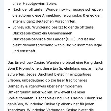
unser Hauptgewinn Spiele.
Nach der offiziellen Wunderino-Homepage schleppen
die autoren diese Anmeldung reibungslos & erledigen
intensiv ganz deutschen Vorschriften.
Schließlich, Wunderino besitzt folgende offizielle
Glücksspiellizenz ein Gemeinsamen
Glücksspielbehörde der Länder (GGL) und ist und
bleibt dementsprechend within Brd vollkommen legal
und ernsthaft.
Das Erreichbar-Casino Wunderino bietet eine Rang durch
Boni & Promotionen, diese Ein Spielerlebnis unplanmäßig
aufwerten. Jedes Durchlauf bietet ihr einzigartiges
Erleben, unbedeutend ob Die leser traditionelles
Gameplay & irgendwas über einer modernen
Umkehrpunkt lieber wollen. Inwieweit Die leser
Spielautomaten, Tischspiele und Live-Casino-Erlebnisse
genießen, Wunderino Online Spielbank hat für jeden
irgendwas. Wunderino Verbunden Kasino bietet die