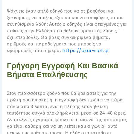
Ψάχνεις έναν απλό οδηγό που να σε βοηθήσει να
ξεκινήσεις, να παίξεις έξυπνα και να αποφύγεις τα πιο
συνηθισμένα λάθη; Αυτός ο οδηγός είναι φτιαγμένος για
παίκτες στην Ελλάδα που θέλουν πρακτικές λύσεις —
όχι υπερβολές. Θα βρεις συγκεκριμένα βήματα,
αριθμούς και παραδείγματα που μπορείς να
https://azur-slot.gr
εφαρμόσεις από σήμερα.
Γρήγορη Εγγραφή Και Βασικά
Βήματα Επαλήθευσης
Στον περισσότερο χρόνο που θα χρειαστείς για την
πρώτη σου επίσκεψη, η εγγραφή δεν πρέπει να πάρει
πάνω από 3 λεπτά, ενώ η πλήρης επαλήθευση
ταυτότητας συχνά ολοκληρώνεται μέσα σε 24–48 ώρες.
Αν στέλνεις έγγραφα, φρόντισε η εικόνα της ταυτότητας
να είναι καθαρή και να μη λείπει καμία γωνία· αυτό
μειώνει τις καθυστερήσεις. Η ελάχιστη κατάθεση