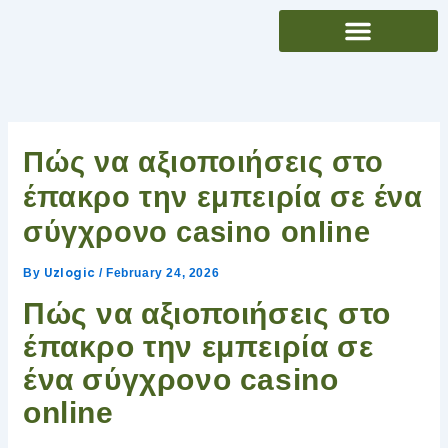
Skip
to
content
Πώς να αξιοποιήσεις στο
έπακρο την εμπειρία σε ένα
σύγχρονο casino online
Uzlogic
By
/
February 24, 2026
Πώς να αξιοποιήσεις στο
έπακρο την εμπειρία σε
ένα σύγχρονο casino
online