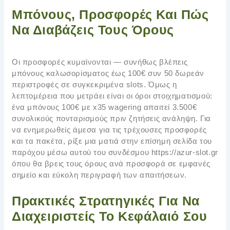
Μπόνους, Προσφορές Και Πώς
Να Διαβάζεις Τους Όρους
Οι προσφορές κυμαίνονται — συνήθως βλέπεις
μπόνους καλωσορίσματος έως 100€ συν 50 δωρεάν
περιστροφές σε συγκεκριμένα slots. Όμως η
λεπτομέρεια που μετράει είναι οι όροι στοιχηματισμού:
ένα μπόνους 100€ με x35 wagering απαιτεί 3.500€
συνολικούς πονταρισμούς πριν ζητήσεις ανάληψη. Για
να ενημερωθείς άμεσα για τις τρέχουσες προσφορές
και τα πακέτα, ρίξε μια ματιά στην επίσημη σελίδα του
παρόχου μέσω αυτού του συνδέσμου https://azur-slot.gr
όπου θα βρεις τους όρους ανά προσφορά σε εμφανές
σημείο και εύκολη περιγραφή των απαιτήσεων.
Πρακτικές Στρατηγικές Για Να
Διαχειριστείς Το Κεφάλαιό Σου