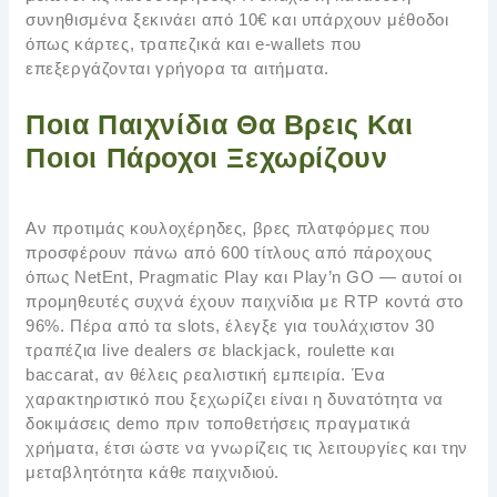
συνηθισμένα ξεκινάει από 10€ και υπάρχουν μέθοδοι
όπως κάρτες, τραπεζικά και e-wallets που
επεξεργάζονται γρήγορα τα αιτήματα.
Ποια Παιχνίδια Θα Βρεις Και
Ποιοι Πάροχοι Ξεχωρίζουν
Αν προτιμάς κουλοχέρηδες, βρες πλατφόρμες που
προσφέρουν πάνω από 600 τίτλους από πάροχους
όπως NetEnt, Pragmatic Play και Play’n GO — αυτοί οι
προμηθευτές συχνά έχουν παιχνίδια με RTP κοντά στο
96%. Πέρα από τα slots, έλεγξε για τουλάχιστον 30
τραπέζια live dealers σε blackjack, roulette και
baccarat, αν θέλεις ρεαλιστική εμπειρία. Ένα
χαρακτηριστικό που ξεχωρίζει είναι η δυνατότητα να
δοκιμάσεις demo πριν τοποθετήσεις πραγματικά
χρήματα, έτσι ώστε να γνωρίζεις τις λειτουργίες και την
μεταβλητότητα κάθε παιχνιδιού.