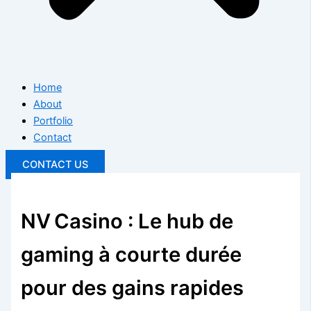
Home
About
Portfolio
Contact
CONTACT US
NV Casino : Le hub de
gaming à courte durée
pour des gains rapides