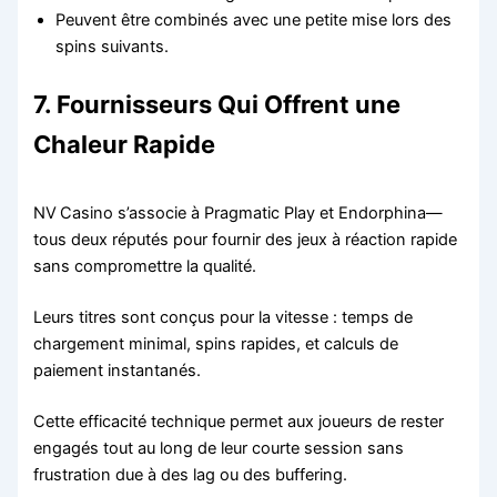
Peuvent être combinés avec une petite mise lors des
spins suivants.
7. Fournisseurs Qui Offrent une
Chaleur Rapide
NV Casino s’associe à Pragmatic Play et Endorphina—
tous deux réputés pour fournir des jeux à réaction rapide
sans compromettre la qualité.
Leurs titres sont conçus pour la vitesse : temps de
chargement minimal, spins rapides, et calculs de
paiement instantanés.
Cette efficacité technique permet aux joueurs de rester
engagés tout au long de leur courte session sans
frustration due à des lag ou des buffering.