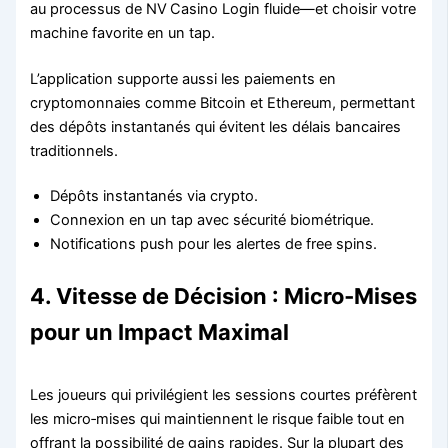
au processus de NV Casino Login fluide—et choisir votre
machine favorite en un tap.
L’application supporte aussi les paiements en
cryptomonnaies comme Bitcoin et Ethereum, permettant
des dépôts instantanés qui évitent les délais bancaires
traditionnels.
Dépôts instantanés via crypto.
Connexion en un tap avec sécurité biométrique.
Notifications push pour les alertes de free spins.
4. Vitesse de Décision : Micro‑Mises
pour un Impact Maximal
Les joueurs qui privilégient les sessions courtes préfèrent
les micro‑mises qui maintiennent le risque faible tout en
offrant la possibilité de gains rapides. Sur la plupart des