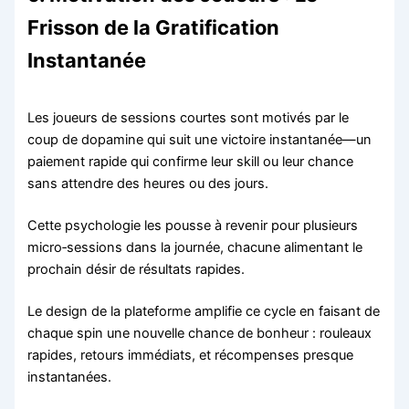
Frisson de la Gratification
Instantanée
Les joueurs de sessions courtes sont motivés par le
coup de dopamine qui suit une victoire instantanée—un
paiement rapide qui confirme leur skill ou leur chance
sans attendre des heures ou des jours.
Cette psychologie les pousse à revenir pour plusieurs
micro‑sessions dans la journée, chacune alimentant le
prochain désir de résultats rapides.
Le design de la plateforme amplifie ce cycle en faisant de
chaque spin une nouvelle chance de bonheur : rouleaux
rapides, retours immédiats, et récompenses presque
instantanées.