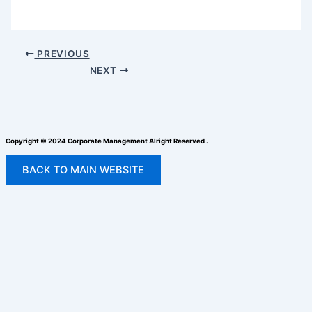
PREVIOUS
NEXT
Copyright © 2024 Corporate Management Alright Reserved .
BACK TO MAIN WEBSITE