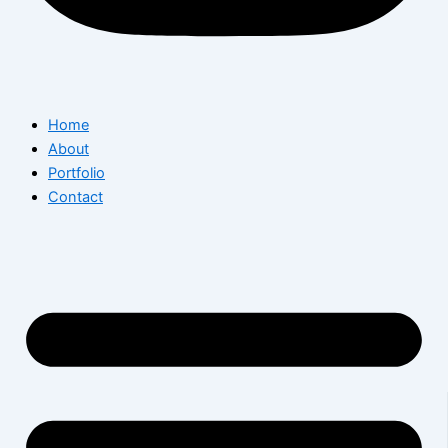
Home
About
Portfolio
Contact