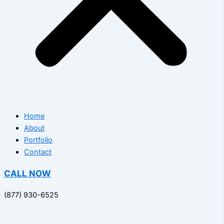
Home
About
Portfolio
Contact
CALL NOW
(877) 930-6525